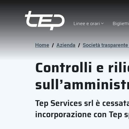
Linee e orari
Bigliet
Tep - Trasporti pubblici Parma
Vai al contenuto principale
Vai al footer
Home
/
Azienda
/
Società trasparente
Controlli e ril
sull’amminist
Tep Services srl è cessat
incorporazione con Tep s