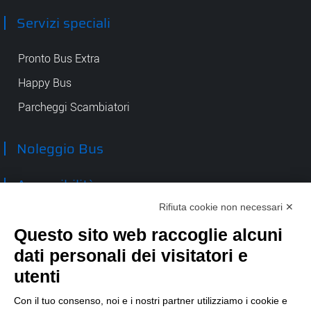
Servizi speciali
Pronto Bus Extra
Happy Bus
Parcheggi Scambiatori
Noleggio Bus
Accessibilità
Rifiuta cookie non necessari ✕
Contatti
Questo sito web raccoglie alcuni
dati personali dei visitatori e
TEP spa
Via Taro 12
utenti
43125 Parma
Tel.
0521.2141
Con il tuo consenso, noi e i nostri partner utilizziamo i cookie e