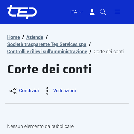
ITA
Tep - Trasporti pubblici Parma
Vai al contenuto principale
Vai al footer
Home
/
Azienda
/
Società trasparente Tep Services spa
/
Controlli e rilievi sull’amministrazione
/
Corte dei conti
Corte dei conti
Condividi
Vedi azioni
Nessun elemento da pubblicare