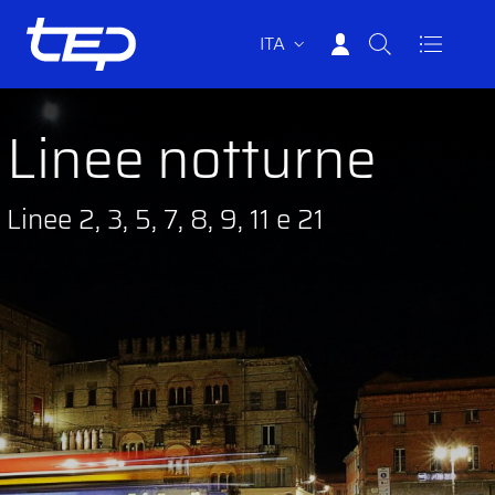
Vai al contenuto principale
Vai al footer
ITA
Tep - Trasporti pubblici Parma
Linee notturne
Linee 2, 3, 5, 7, 8, 9, 11 e 21