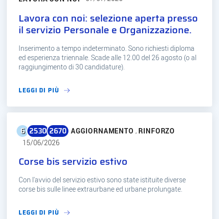
Lavora con noi: selezione aperta presso
il servizio Personale e Organizzazione.
Inserimento a tempo indeterminato. Sono richiesti diploma
ed esperienza triennale. Scade alle 12.00 del 26 agosto (o al
raggiungimento di 30 candidature).
LEGGI DI PIÙ
6
2530
2670
,
LINEA 6
AGGIORNAMENTO
RINFORZO
Linea 2530
Linea 2670
15/06/2026
Corse bis servizio estivo
Con l'avvio del servizio estivo sono state istituite diverse
corse bis sulle linee extraurbane ed urbane prolungate.
LEGGI DI PIÙ