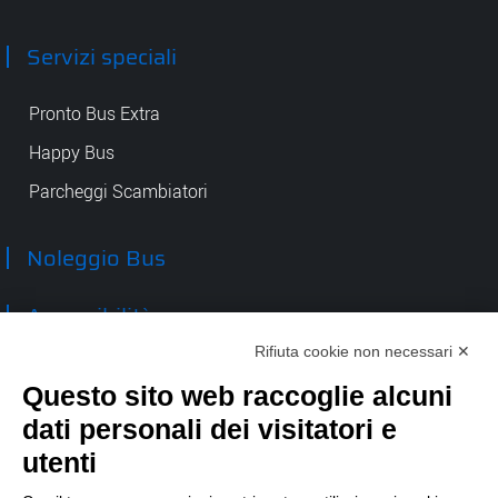
Servizi speciali
Pronto Bus Extra
Happy Bus
Parcheggi Scambiatori
Noleggio Bus
Accessibilità
Rifiuta cookie non necessari ✕
Contatti
Questo sito web raccoglie alcuni
dati personali dei visitatori e
TEP spa
Via Taro 12
utenti
43125 Parma